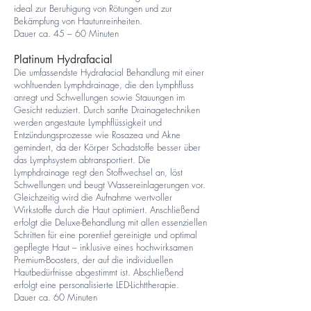
ideal zur Beruhigung von Rötungen und zur
Bekämpfung von Hautunreinheiten.
Dauer ca. 45 – 60 Minuten
Platinum Hydrafacial
Die umfassendste Hydrafacial Behandlung mit einer
wohltuenden Lymphdrainage, die den Lymphfluss
anregt und Schwellungen sowie Stauungen im
Gesicht reduziert. Durch sanfte Drainagetechniken
werden angestaute Lymphflüssigkeit und
Entzündungsprozesse wie Rosazea und Akne
gemindert, da der Körper Schadstoffe besser über
das Lymphsystem abtransportiert. Die
Lymphdrainage regt den Stoffwechsel an, löst
Schwellungen und beugt Wassereinlagerungen vor.
Gleichzeitig wird die Aufnahme wertvoller
Wirkstoffe durch die Haut optimiert. Anschließend
erfolgt die Deluxe-Behandlung mit allen essenziellen
Schritten für eine porentief gereinigte und optimal
gepflegte Haut – inklusive eines hochwirksamen
Premium-Boosters, der auf die individuellen
Hautbedürfnisse abgestimmt ist. Abschließend
erfolgt eine personalisierte LED-Lichttherapie.
Dauer ca. 60 Minuten