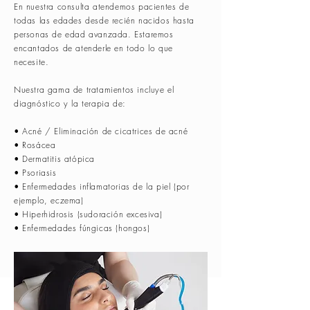
En nuestra consulta atendemos pacientes de
todas las edades desde recién nacidos hasta
personas de edad avanzada. Estaremos
encantados de atenderle en todo lo que
necesite
.
Nuestra gama de tratamientos incluye el
diagnóstico y la terapia de:
• Acné / Eliminación de cicatrices de acné
• Rosácea
•
Dermatitis atópica
• Psoriasis
•
Enfermedades inflamatorias de la piel (por
ejemplo, eczema)
•
Hiperhidrosis (sudoración excesiva)
•
Enfermedades fúngicas (hongos)