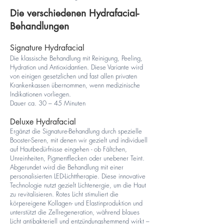
Die verschiedenen Hydrafacial-
Behandlungen
Signature Hydrafacial
Die klassische Behandlung mit Reinigung, Peeling,
Hydration und Antioxidantien. Diese Variante wird
von einigen gesetzlichen und fast allen privaten
Krankenkassen übernommen, wenn medizinische
Indikationen vorliegen.
Dauer ca. 30 – 45 Minuten
Deluxe Hydrafacial
Ergänzt die Signature-Behandlung durch spezielle
Booster-Seren, mit denen wir gezielt und individuell
auf Hautbedürfnisse eingehen - ob Fältchen,
Unreinheiten, Pigmentflecken oder unebener Teint.
Abgerundet wird die Behandlung mit einer
personalisierten LED-Lichttherapie. Diese innovative
Technologie nutzt gezielt Lichtenergie, um die Haut
zu revitalisieren. Rotes Licht stimuliert die
körpereigene Kollagen- und Elastinproduktion und
unterstützt die Zellregeneration, während blaues
Licht antibakteriell und entzündungshemmend wirkt –